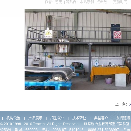
作者：暂无 | 转贴自：本站原创 | 点击数：
| 更新时间：2
上一条：
|
机构设置
|
产品展示
|
招生就业
|
技术转让
|
典型客户
|
友情链接
ht © 2010 1998 - 2010 Tencent. All Rights Reserved 非常规冶金教育部重点
 邮编：650093 电话：0086-871-5191046 0086-871-5138997 E-mail:jh