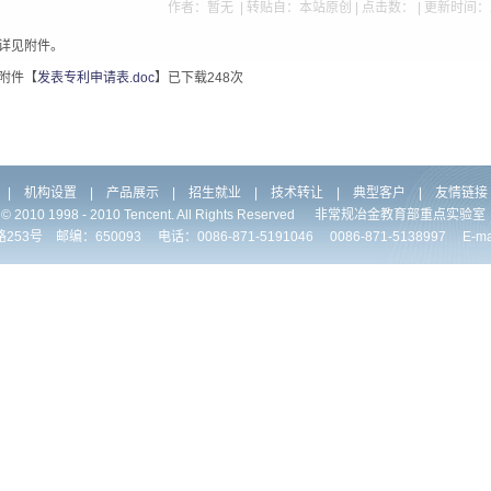
作者：暂无 | 转贴自：本站原创 | 点击数：
| 更新时间：2
详见附件。
附件【
发表专利申请表.doc
】已下载
248
次
|
机构设置
|
产品展示
|
招生就业
|
技术转让
|
典型客户
|
友情链接
ht © 2010 1998 - 2010 Tencent. All Rights Reserved 非常规冶金教育部重点
 邮编：650093 电话：0086-871-5191046 0086-871-5138997 E-mail:jh