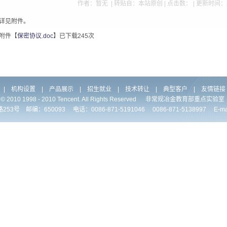
作者：暂无 | 转贴自：本站原创 | 点击数：
| 更新时间：2
详见附件。
附件【
保密协议.doc
】已下载
245
次
|
机构设置
|
产品展示
|
招生就业
|
技术转让
|
典型客户
|
友情链接
ht © 2010 1998 - 2010 Tencent. All Rights Reserved 非常规冶金教育部重点
 邮编：650093 电话：0086-871-5191046 0086-871-5138997 E-mail:jh