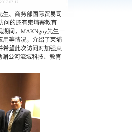
017-07-17
先生、商务部国际贸易司
访问的还有柬埔寨教育
观期间，
MAKNgoy
先生一
应用等情况，介绍了柬埔
并希望此次访问对加强柬
动湄公河流域科技、教育