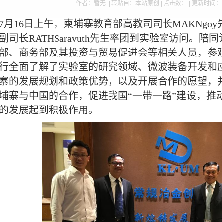
作者：暂无 | 转贴自：本站原创 | 点击数：
| 更新时间：2
7
月
16
日上午，柬埔寨教育部高教司司长
MAKNgoy
副司长
RATHSaravuth
先生率团到实验室访问。陪同
部、商务部及其投资与贸易促进会等相关人员，参
行全面了解了实验室的研究领域、微波装备开发和
寨的发展规划和政策优势，以及开展合作的愿望，
埔寨与中国的合作，促进我国
“
一带一路
”
建设，推
的发展起到积极作用。