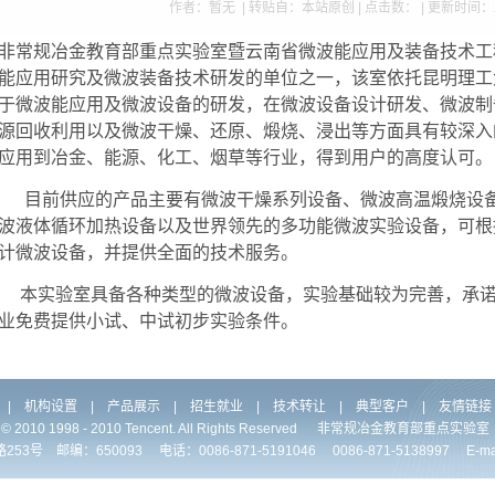
作者：暂无 | 转贴自：本站原创 | 点击数：
| 更新时间：2
非常规冶金教育部重点实验室暨云南省微波能应用及装备技术工
能应用研究及微波装备技术研发的单位之一，该室依托昆明理工
于微波能应用及微波设备的研发，在微波设备设计研发、微波制
源回收利用以及微波干燥、还原、煅烧、浸出等方面具有较深入
应用到冶金、能源、化工、烟草等行业，得到用户的高度认可。
目前供应的产品主要有微波干燥系列设备、微波高温煅烧设备
波液体循环加热设备以及世界领先的多功能微波实验设备，可根
计微波设备，并提供全面的技术服务。
本实验室具备各种类型的微波设备，实验基础较为完善，承诺
业免费提供小试、中试初步实验条件。
|
机构设置
|
产品展示
|
招生就业
|
技术转让
|
典型客户
|
友情链接
ht © 2010 1998 - 2010 Tencent. All Rights Reserved 非常规冶金教育部重点
 邮编：650093 电话：0086-871-5191046 0086-871-5138997 E-mail:jh