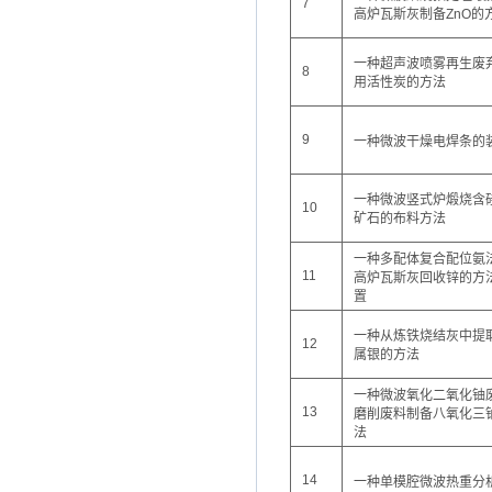
7
高炉瓦斯灰制备ZnO的
一种超声波喷雾再生废
8
用活性炭的方法
9
一种微波干燥电焊条的
一种微波竖式炉煅烧含
10
矿石的布料方法
一种多配体复合配位氨
11
高炉瓦斯灰回收锌的方
置
一种从炼铁烧结灰中提
12
属银的方法
一种微波氧化二氧化铀
13
磨削废料制备八氧化三
法
14
一种单模腔微波热重分