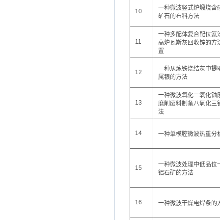
一种微波竖式炉煅烧含
10
矿石的布料方法
一种多配体复合配位氨
11
高炉瓦斯灰回收锌的方
置
一种从炼铁烧结灰中提
12
属银的方法
一种微波氧化二氧化铀
13
磨削废料制备八氧化三
法
14
一种单模腔微波热重分
一种微波处理中低品位
15
铝石矿的方法
16
一种微波干燥电焊条的