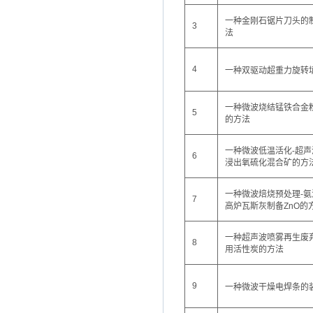
一种金刚石锯片刀头的
3
法
4
一种双驱动超重力旋转
一种微波烧结锰铁合金
5
的方法
一种微波低温活化-超声
6
浸出氧硫化混合矿的方
一种微波焙烧预处理-氨
7
高炉瓦斯灰制备ZnO的
一种超声波喷雾再生废
8
用活性炭的方法
9
一种微波干燥电焊条的