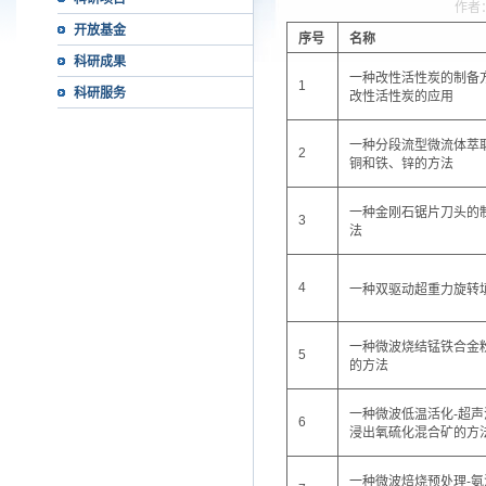
作者
开放基金
序号
名称
科研成果
一种改性活性炭的制备
1
科研服务
改性活性炭的应用
一种分段流型微流体萃
2
铜和铁、锌的方法
一种金刚石锯片刀头的
3
法
4
一种双驱动超重力旋转
一种微波烧结锰铁合金
5
的方法
一种微波低温活化-超声
6
浸出氧硫化混合矿的方
一种微波焙烧预处理-氨